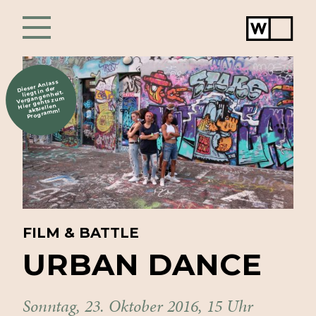
Werkstat
Chur
Dieser Anlass
liegt in der
Vergangenheit.
Hier gehts zum
aktuellen
Programm!
FILM & BATTLE
URBAN
DANCE
Sonntag, 23. Oktober 2016, 15 Uhr