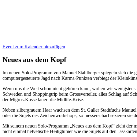
Event zum Kalender hinzufügen
Neu­es aus dem Kopf
Im neuen Solo-Programm von Manuel Stahlberger spiegeln sich die gr
computergesteuerte Jagd nach Karma-Punkten verbiegt der Kleinkünst
Wenn uns die Welt schon nicht gehören kann, wollen wir wenigstens d
Schweden und Shoppingtrip beim Grossverteiler, alles Schlag auf Schla
der Migros-Kasse lauert die Midlife-Krise.
Neben silbergrauem Haar wachsen dem St. Galler Stadtfuchs Manuel S
oder die Sujets des Zeichenworkshops, so messerscharf sezieren sie d
Mit seinem neuen Solo-Programm „Neues aus dem Kopf“ zieht der mit
nicht einmal helvetische Heiligtümer wie die Sujets auf den Jasskarten