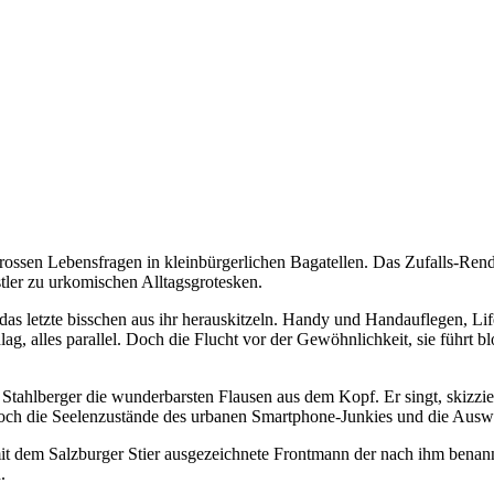
ossen Lebensfragen in kleinbürgerlichen Bagatellen. Das Zufalls-Rend
ler zu urkomischen Alltagsgrotesken.
as letzte bisschen aus ihr herauskitzeln. Handy und Handauflegen, Li
g, alles parallel. Doch die Flucht vor der Gewöhnlichkeit, sie führt b
tahlberger die wunderbarsten Flausen aus dem Kopf. Er singt, skizzie
och die Seelenzustände des urbanen Smartphone-Junkies und die Auswüch
 dem Salzburger Stier ausgezeichnete Frontmann der nach ihm benann
.