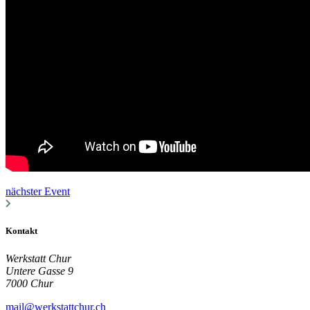
nächster Event
Kontakt
Werkstatt Chur
Untere Gasse 9
7000 Chur
mail@werkstattchur.ch