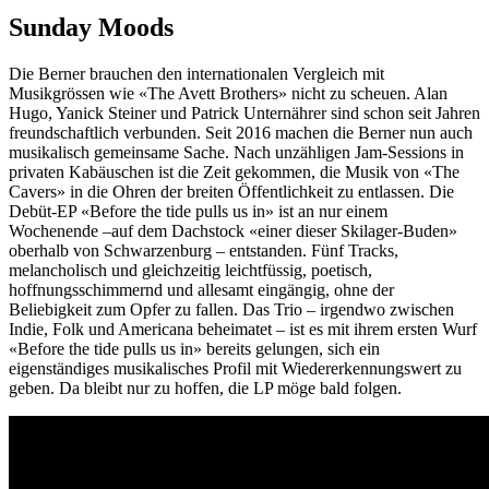
Sunday Moods
Die Berner brauchen den internationalen Vergleich mit
Musikgrössen wie «The Avett Brothers» nicht zu scheuen. Alan
Hugo, Yanick Steiner und Patrick Unternährer sind schon seit Jahren
freundschaftlich verbunden. Seit 2016 machen die Berner nun auch
musikalisch gemeinsame Sache. Nach unzähligen Jam-Sessions in
privaten Kabäuschen ist die Zeit gekommen, die Musik von «The
Cavers» in die Ohren der breiten Öffentlichkeit zu entlassen. Die
Debüt-EP «Before the tide pulls us in» ist an nur einem
Wochenende –auf dem Dachstock «einer dieser Skilager-Buden»
oberhalb von Schwarzenburg – entstanden. Fünf Tracks,
melancholisch und gleichzeitig leichtfüssig, poetisch,
hoffnungsschimmernd und allesamt eingängig, ohne der
Beliebigkeit zum Opfer zu fallen. Das Trio – irgendwo zwischen
Indie, Folk und Americana beheimatet – ist es mit ihrem ersten Wurf
«Before the tide pulls us in» bereits gelungen, sich ein
eigenständiges musikalisches Profil mit Wiedererkennungswert zu
geben. Da bleibt nur zu hoffen, die LP möge bald folgen.