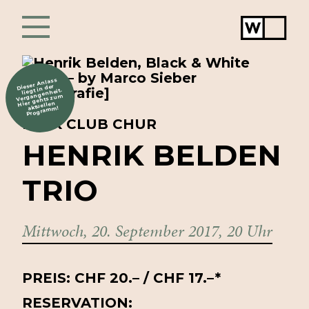
Werkstat
Chur
Dieser Anlass
liegt in der
Vergangenheit.
Hier gehts zum
aktuellen
Programm!
FOLK CLUB CHUR
HENRIK
BELDEN
TRIO
Mittwoch, 20. September 2017, 20 Uhr
PREIS: CHF 20.– / CHF 17.–
*
RESERVATION: