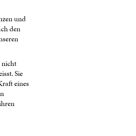
anzen und
ach den
nseren
 nicht
sst. Sie
Kraft eines
en
 ihren