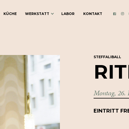
KÜCHE
WERKSTATT
LABOR
KONTAKT
INS
FACEBO
ÜBER DIE
WERKSTATT
BLOG
STEFFALIBALL
RI
KULTURVEREIN
GUTSCHEINE
Montag, 26.
COCKTAILKURSE
COCKTAIL-CATERING
EINTRITT FR
WERKSTATT MIETEN