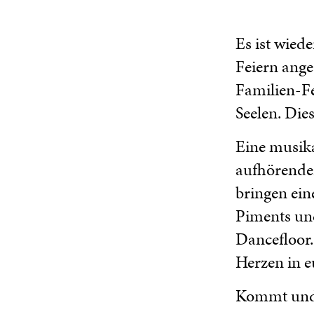
Es ist wied
Feiern ange
Familien-F
Seelen. Di
Eine musika
aufhörender
bringen ein
Piments un
Dancefloor.
Herzen in e
Kommt und 