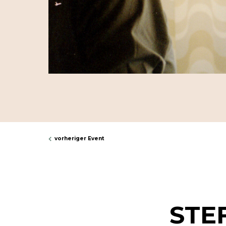
vorheriger Event
STE