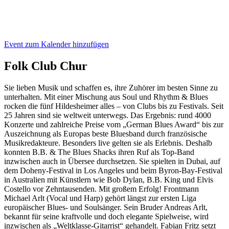
Event zum Kalender hinzufügen
Folk Club Chur
Sie lieben Musik und schaffen es, ihre Zuhörer im besten Sinne zu
unterhalten. Mit einer Mischung aus Soul und Rhythm & Blues
rocken die fünf Hildesheimer alles – von Clubs bis zu Festivals. Seit
25 Jahren sind sie weltweit unterwegs. Das Ergebnis: rund 4000
Konzerte und zahlreiche Preise vom „German Blues Award“ bis zur
Auszeichnung als Europas beste Bluesband durch französische
Musikredakteure. Besonders live gelten sie als Erlebnis. Deshalb
konnten B.B. & The Blues Shacks ihren Ruf als Top-Band
inzwischen auch in Übersee durchsetzen. Sie spielten in Dubai, auf
dem Doheny-Festival in Los Angeles und beim Byron-Bay-Festival
in Australien mit Künstlern wie Bob Dylan, B.B. King und Elvis
Costello vor Zehntausenden. Mit großem Erfolg! Frontmann
Michael Arlt (Vocal und Harp) gehört längst zur ersten Liga
europäischer Blues- und Soulsänger. Sein Bruder Andreas Arlt,
bekannt für seine kraftvolle und doch elegante Spielweise, wird
inzwischen als „Weltklasse-Gitarrist“ gehandelt. Fabian Fritz setzt