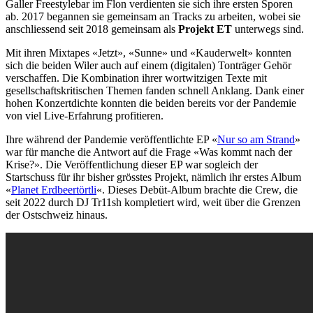
Galler Freestylebar im Flon verdienten sie sich ihre ersten Sporen
ab. 2017 begannen sie gemeinsam an Tracks zu arbeiten, wobei sie
anschliessend seit 2018 gemeinsam als
Projekt ET
unterwegs sind.
Mit ihren Mixtapes «Jetzt», «Sunne» und «Kauderwelt» konnten
sich die beiden Wiler auch auf einem (digitalen) Tonträger Gehör
verschaffen. Die Kombination ihrer wortwitzigen Texte mit
gesellschaftskritischen Themen fanden schnell Anklang. Dank einer
hohen Konzertdichte konnten die beiden bereits vor der Pandemie
von viel Live-Erfahrung profitieren.
Ihre während der Pandemie veröffentlichte EP «
Nur so am Strand
»
war für manche die Antwort auf die Frage «Was kommt nach der
Krise?». Die Veröffentlichung dieser EP war sogleich der
Startschuss für ihr bisher grösstes Projekt, nämlich ihr erstes Album
«
Planet Erdbeertörtli
«. Dieses Debüt-Album brachte die Crew, die
seit 2022 durch DJ Tr11sh kompletiert wird, weit über die Grenzen
der Ostschweiz hinaus.