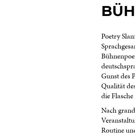
BÜH
Poetry Slam
Sprachgesan
Bühnenpoes
deutschspr
Gunst des P
Qualität de
die Flasch
Nach grand
Veranstaltu
Routine und