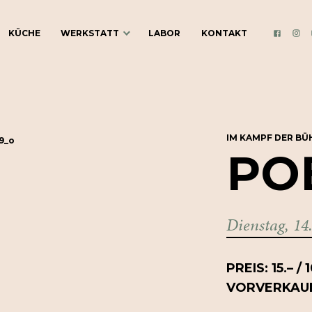
KÜCHE
WERKSTATT
LABOR
KONTAKT
INS
FACEBO
ÜBER DIE
WERKSTATT
BLOG
IM KAMPF DER BÜ
PO
KULTURVEREIN
GUTSCHEINE
Dienstag, 14
COCKTAILKURSE
COCKTAIL-CATERING
PREIS: 15.– / 1
VORVERKAU
WERKSTATT MIETEN