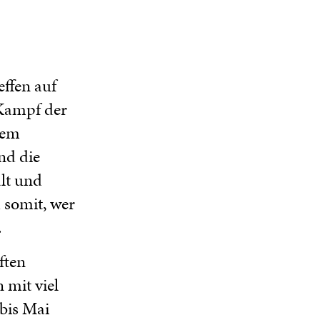
effen auf
 Kampf der
dem
nd die
lt und
 somit, wer
.
ften
 mit viel
bis Mai