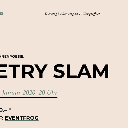
E-
Dienstag bis Samstag ab 17 Uhr geöffnet.
TAGRAM
OK
MAIL
HNENPOESIE.
ETRY
SLAM
. Januar 2020, 20 Uhr
0.–
*
F:
EVENTFROG