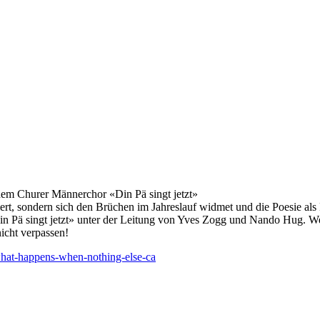
em Churer Männerchor «Din Pä singt jetzt»
ert, sondern sich den Brüchen im Jahreslauf widmet und die Poesie als 
 Pä singt jetzt» unter der Leitung von Yves Zogg und Nando Hug. Weit
icht verpassen!
-what-happens-when-nothing-else-ca