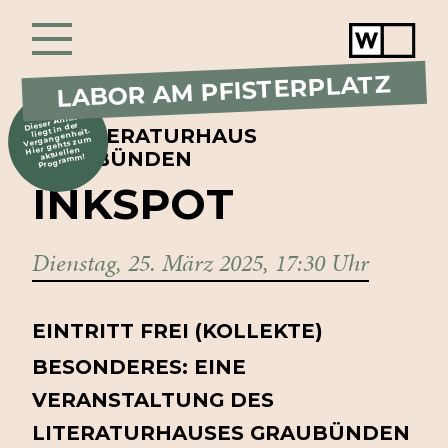
Werkstat
Chur
LABOR AM PFISTERPLATZ
Dieser Anlass
liegt in der
LIT LITERATURHAUS
Vergangenheit.
Hier gehts zum
aktuellen
GRAUBÜNDEN
Programm!
INKSPOT
Dienstag, 25. März 2025, 17:30 Uhr
EINTRITT FREI (KOLLEKTE)
BESONDERES: EINE
VERANSTALTUNG DES
LITERATURHAUSES GRAUBÜNDEN