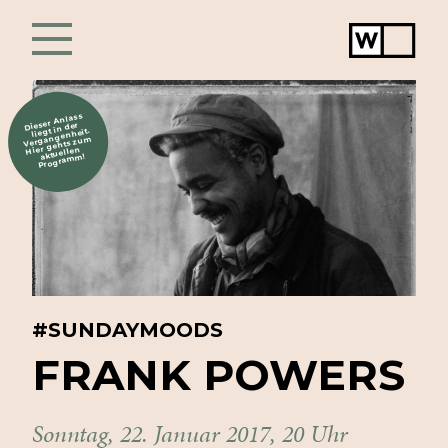
Werkstat
Chur
Dieser Anlass
liegt in der
Vergangenheit.
Hier gehts zum
aktuellen
Programm!
#SUNDAYMOODS
FRANK
POWERS
Sonntag, 22. Januar 2017, 20 Uhr