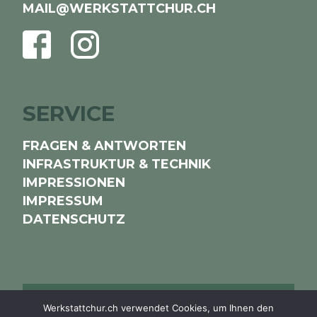
MAIL@WERKSTATTCHUR.CH
FACEBOOK
INSTAGRAM
SERVICE
FRAGEN & ANTWORTEN
INFRASTRUKTUR & TECHNIK
IMPRESSIONEN
IMPRESSUM
DATENSCHUTZ
NEWSLETTER
Werkstattchur.ch verwendet Cookies, um Ihnen den