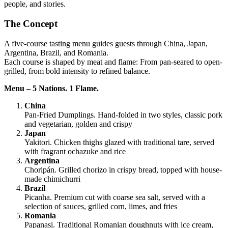
people, and stories.
The Concept
A five-course tasting menu guides guests through China, Japan,
Argentina, Brazil, and Romania.
Each course is shaped by meat and flame: From pan-seared to open-
grilled, from bold intensity to refined balance.
Menu – 5 Nations. 1 Flame.
China
Pan-Fried Dumplings. Hand-folded in two styles, classic pork
and vegetarian, golden and crispy
Japan
Yakitori. Chicken thighs glazed with traditional tare, served
with fragrant ochazuke and rice
Argentina
Choripán. Grilled chorizo in crispy bread, topped with house-
made chimichurri
Brazil
Picanha. Premium cut with coarse sea salt, served with a
selection of sauces, grilled corn, limes, and fries
Romania
Papanași. Traditional Romanian doughnuts with ice cream,