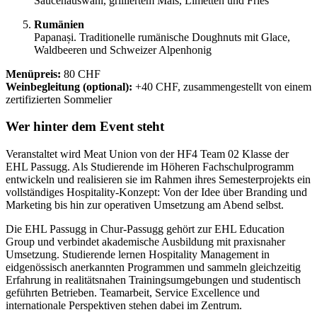
Saucenauswahl, grilliertem Mais, Limetten und Fries
Rumänien
Papanași. Traditionelle rumänische Doughnuts mit Glace,
Waldbeeren und Schweizer Alpenhonig
Menüpreis:
80 CHF
Weinbegleitung (optional):
+40 CHF, zusammengestellt von einem
zertifizierten Sommelier
Wer hinter dem Event steht
Veranstaltet wird Meat Union von der HF4 Team 02 Klasse der
EHL Passugg. Als Studierende im Höheren Fachschulprogramm
entwickeln und realisieren sie im Rahmen ihres Semesterprojekts ein
vollständiges Hospitality-Konzept: Von der Idee über Branding und
Marketing bis hin zur operativen Umsetzung am Abend selbst.
Die EHL Passugg in Chur-Passugg gehört zur EHL Education
Group und verbindet akademische Ausbildung mit praxisnaher
Umsetzung. Studierende lernen Hospitality Management in
eidgenössisch anerkannten Programmen und sammeln gleichzeitig
Erfahrung in realitätsnahen Trainingsumgebungen und studentisch
geführten Betrieben. Teamarbeit, Service Excellence und
internationale Perspektiven stehen dabei im Zentrum.