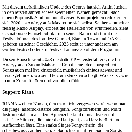
Mit diesem tiefgründigen Update des Genres hat sich Andrì Jucken
in den letzten Jahren schweizweit einen Namen gemacht. Nach
einem Popmusik-Studium und diversen Bandprojekten reduziert er
sich 2020 als Andryy aufs Maximum: sich selbst. Seither sammelt er
fleissig Radio-Airplay, erobert die Titelseiten von Printmedien, zieht
das nationale Fernsehpublikum in seinen Bann und stürmt die
Festivalbühnen des Landes: Gampel, Stars in Town und OASG
gehören zu seiner Geschichte, 2023 steht er unter anderem am
Gurten Festival oder am Festival Lumnezia auf dem Programm.
Diesen Rausch krönt 2023 die dritte EP «Geisterfahrer», die für
Andryy auch Zukunftslabor ist: Er hat neue Ideen ausprobiert,
Songs auch mal live eingespielt, musikalisch einiges gewagt und
herausgefunden, wo sein Herz am stärksten schlägt. Wo das ist, wird
man in Zukunft hören und vor allem fühlen.
Support: Riana
RIANA – einen Namen, den man nicht vergessen wird, wenn man
die junge, ausdrucksstarke Sängerin, Songschreiberin und Multi-
Instrumentalistin aus dem Appenzellerland einmal live erlebt
hat. Eine Stimme, die unter die Haut geht, das Herz berührt und
Aufhorchen lässt. Eine starke Singer/Songwriterin, die
selbstbewusst, authentisch, zielgerichtet mit ihren eigenen Songs