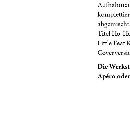
Aufnahmen 
komplettie
abgemischt.
Titel Ho-Ho
Little Feat 
Coverversio
Die Werkst
Apéro oder