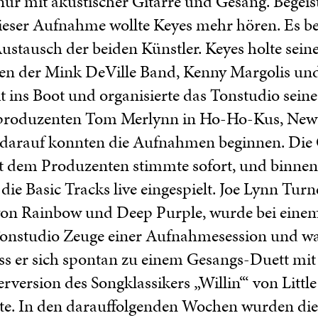
 nur mit akustischer Gitarre und Gesang. Begeis
dieser Aufnahme wollte Keyes mehr hören. Es b
Austausch der beiden Künstler. Keyes holte seine
en der Mink DeVille Band, Kenny Margolis und
t ins Boot und organisierte das Tonstudio sein
roduzenten Tom Merlynn in Ho-Ho-Kus, New J
 darauf konnten die Aufnahmen beginnen. Die
t dem Produzenten stimmte sofort, und binnen
die Basic Tracks live eingespielt. Joe Lynn Turn
 von Rainbow und Deep Purple, wurde bei eine
onstudio Zeuge einer Aufnahmesession und war
ss er sich spontan zu einem Gesangs-Duett mit 
rversion des Songklassikers „Willin‘“ von Little
rte. In den darauffolgenden Wochen wurden die