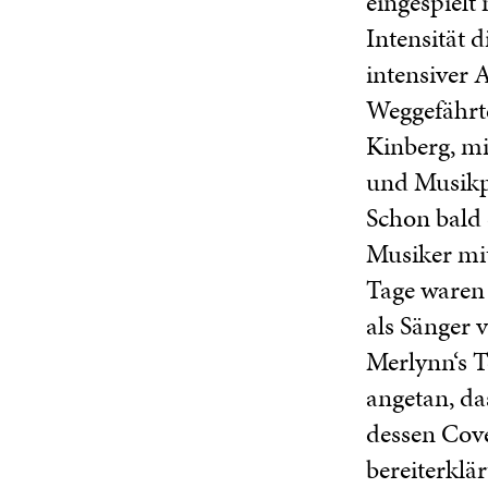
eingespielt
Intensität 
intensiver 
Weggefährt
Kinberg, mi
und Musikp
Schon bald
Musiker mi
Tage waren 
als Sänger
Merlynn‘s T
angetan, da
dessen Cove
bereiterklä