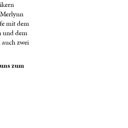
ikern
 Merlynn
lfe mit dem
ln und dem
h auch zwei
e uns zum