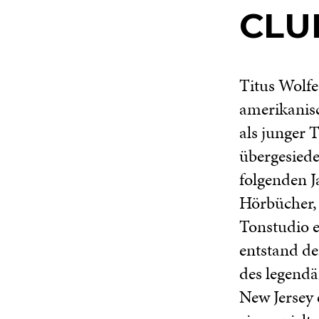
CLU
Titus Wolfe
amerikanisc
als junger 
übergesiede
folgenden J
Hörbücher, 
Tonstudio e
entstand de
des legendä
New Jersey 