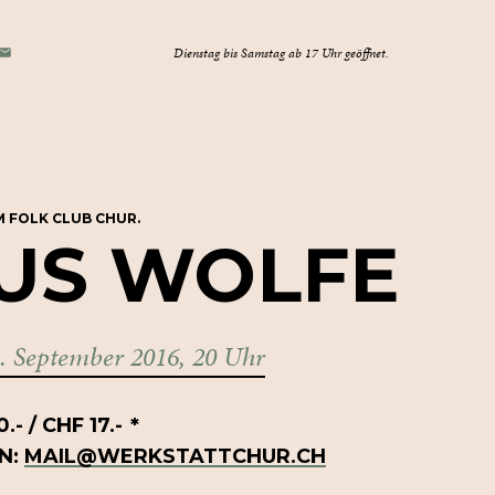
E-
Dienstag bis Samstag ab 17 Uhr geöffnet.
TAGRAM
OK
MAIL
 FOLK CLUB CHUR.
US
WOLFE
. September 2016, 20 Uhr
.- / CHF 17.-
*
N:
MAIL@WERKSTATTCHUR.CH