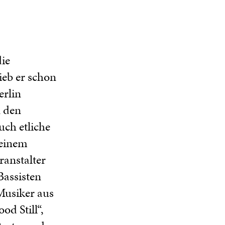
die
ieb er schon
erlin
n den
uch etliche
seinem
ranstalter
Bassisten
Musiker aus
od Still“,