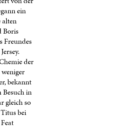
tert von der
egann ein
 alten
 Boris
es Freundes
ersey.
 Chemie der
 weniger
er, bekannt
m Besuch in
 gleich so
Titus bei
 Feat