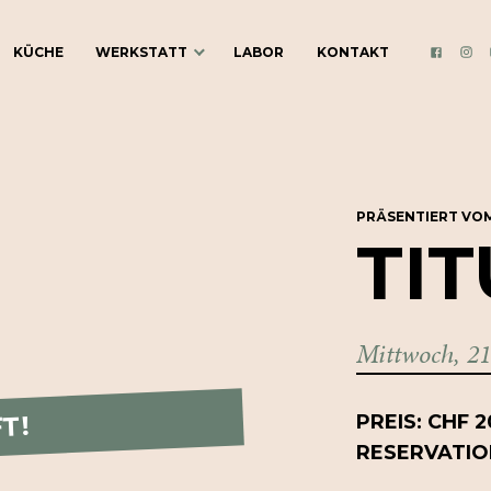
KÜCHE
WERKSTATT
LABOR
KONTAKT
INS
FACEBO
ÜBER DIE
WERKSTATT
BLOG
PRÄSENTIERT VOM
TIT
KULTURVEREIN
GUTSCHEINE
Mittwoch, 21
COCKTAILKURSE
COCKTAIL-CATERING
T!
PREIS: CHF 20
RESERVATIO
WERKSTATT MIETEN