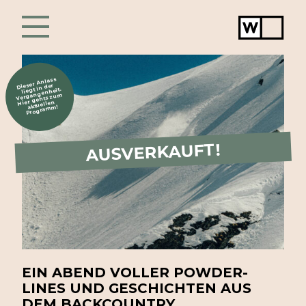
Werkstat
Chur
Dieser Anlass
liegt in der
Vergangenheit.
Hier gehts zum
aktuellen
Programm!
AUSVERKAUFT!
EIN ABEND VOLLER POWDER-
LINES UND GESCHICHTEN AUS
DEM BACKCOUNTRY