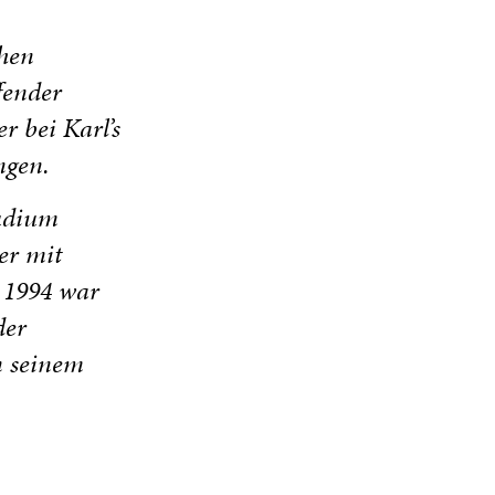
chen
fender
r bei Karl’s
ngen.
tudium
er mit
s 1994 war
der
n seinem