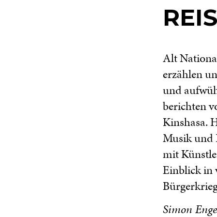
REI
Alt Nation
erzählen un
und aufwüh
berichten v
Kinshasa. H
Musik und 
mit Künstl
Einblick in
Bürgerkrie
Simon Engel