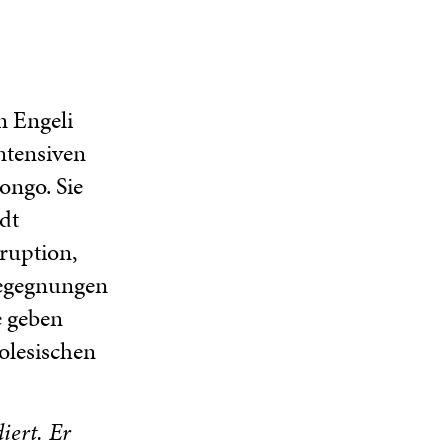
n Engeli
ntensiven
ongo. Sie
dt
rruption,
Begegnungen
e geben
olesischen
iert. Er