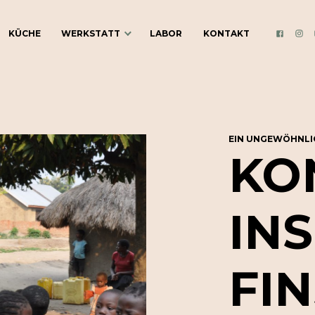
KÜCHE
WERKSTATT
LABOR
KONTAKT
INS
FACEBO
ÜBER DIE
WERKSTATT
BLOG
EIN UNGEWÖHNLIC
KO
KULTURVEREIN
GUTSCHEINE
INS
COCKTAILKURSE
COCKTAIL-CATERING
FI
WERKSTATT MIETEN