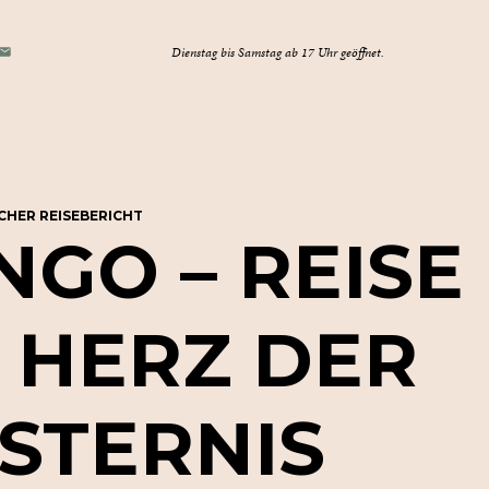
E-
Dienstag bis Samstag ab 17 Uhr geöffnet.
TAGRAM
OK
MAIL
HER REISEBERICHT
NGO
–
REISE
HERZ
DER
NSTERNIS