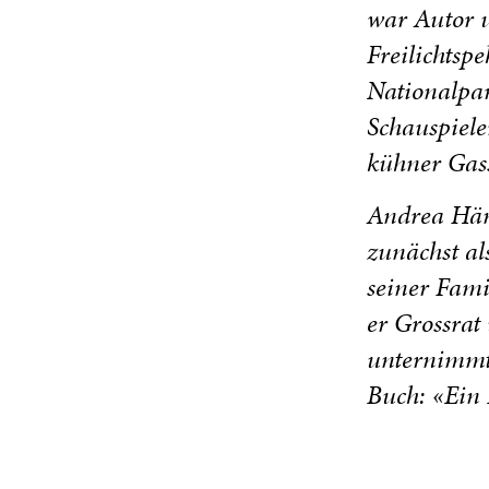
war Autor 
Freilichtsp
Nationalpar
Schauspiele
kühner Gass
Andrea Häm
zunächst al
seiner Fami
er Grossrat
unternimmt 
Buch: «Ein 