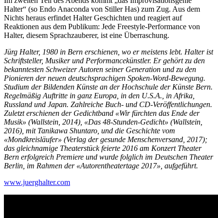
Im zweiten Teil des Abends kommt „das Improvisationsgenie
Halter“ (so Endo Anaconda von Stiller Has) zum Zug. Aus dem
Nichts heraus erfindet Halter Geschichten und reagiert auf
Reaktionen aus dem Publikum: Jede Freestyle-Performance von
Halter, diesem Sprachzauberer, ist eine Überraschung.
Jürg Halter, 1980 in Bern erschienen, wo er meistens lebt. Halter ist
Schriftsteller, Musiker und Performancekünstler. Er gehört zu den
bekanntesten Schweizer Autoren seiner Generation und zu den
Pionieren der neuen deutschsprachigen Spoken-Word-Bewegung.
Studium der Bildenden Künste an der Hochschule der Künste Bern.
Regelmäßig Auftritte in ganz Europa, in den U.S.A., in Afrika,
Russland und Japan. Zahlreiche Buch- und CD-Veröffentlichungen.
Zuletzt erschienen der Gedichtband «Wir fürchten das Ende der
Musik» (Wallstein, 2014), «Das 48-Stunden-Gedicht» (Wallstein,
2016), mit Tanikawa Shuntaro, und die Geschichte vom
«Mondkreisläufer» (Verlag der gesunde Menschenversand, 2017);
das gleichnamige Theaterstück feierte 2016 am Konzert Theater
Bern erfolgreich Premiere und wurde folglich im Deutschen Theater
Berlin, im Rahmen der «Autorentheatertage 2017», aufgeführt.
www.juerghalter.com