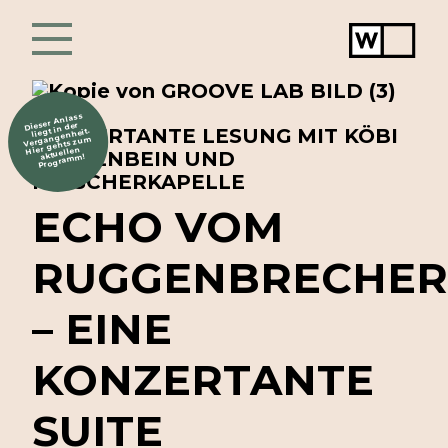
Werkstat
Chur
Dieser Anlass
liegt in der
KONZERTANTE LESUNG MIT KÖBI
Vergangenheit.
Hier gehts zum
aktuellen
GANTENBEIN UND
Programm!
FLÄSCHERKAPELLE
ECHO
VOM
RUGGENBRECHER
–
EINE
KONZERTANTE
SUITE