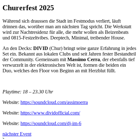
Churerfest 2025
Während sich draussen die Stadt im Festmodus verliert, läuft
drinnen das, worüber man am nächsten Tag spricht. Die Werkstatt
wird zur Nachtresidenz für alle, die mehr wollen als Beizenbeats
und 0815-Festzeltvibes. Deeptech, Minimal, treibender House.
An den Decks:
DIVID
(Chur) bringt seine ganze Erfahrung in jedes
Set ein. Bekannt aus lokalen Clubs und seit Jahren fester Bestandteil
der Community. Gemeinsam mit
Massimo Cerra
, der ebenfalls tief
verwurzelt in der elektronischen Welt ist, formen die beiden ein
Duo, welches den Floor von Beginn an mit Herzblut füllt.
Playtime: 18 – 23.30 Uhr
Website:
https://soundcloud.com/assimoerra
Website:
https://www.dividofficial.com/
Website:
https://soundcloud.com/dj-im-6
nächster Event